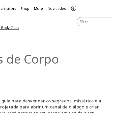
cilitators
Shop
More
Novidades
Class
 Body Class
as de Corpo
 guia para desvendar os segredos, mistérios e a
rojetada para abrir um canal de diálogo e criar
e você aproveite seu corpo em vez de lutar