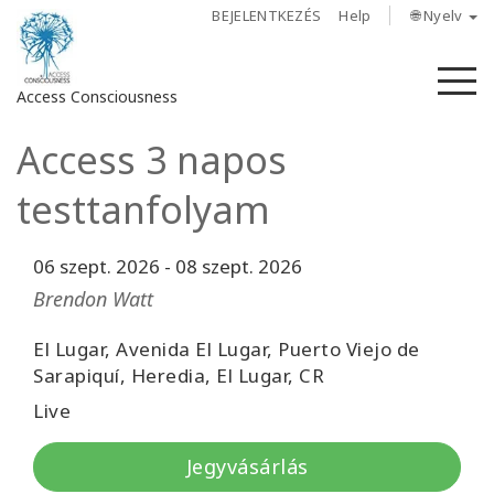
BEJELENTKEZÉS
Help
🌐 Nyelv
M
Access Consciousness
Access 3 napos
Bejelentkezés
a
testtanfolyam
fiókba
06 szept. 2026
-
08 szept. 2026
Rólunk
Brendon Watt
Access
Bars
El Lugar, Avenida El Lugar, Puerto Viejo de
Sarapiquí, Heredia, El Lugar, CR
Régiók
Live
Tanfolyamok
Jegyvásárlás