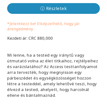
Facilitators
ⓘ Részletek
Shop
*Jelentkezz be! Elképzelhető, hogy jár
árengedmény.
More
Kezdeti ár: CRC 880,000
Hírek
Mi lenne, ha a tested egy iránytű vagy
útmutató volna az élet titkaihoz, rejtélyeihez
KAPCSOLAT
és varázslatához? Az Access testtanfolyamot
arra tervezték, hogy megnyisson egy
párbeszédet és egységközösséget hozzon
KERESÉS
létre a testeddel, amely lehetővé teszi, hogy
élvezd a tested, ahelyett, hogy harcolnál
ellene és bántalmaznád.