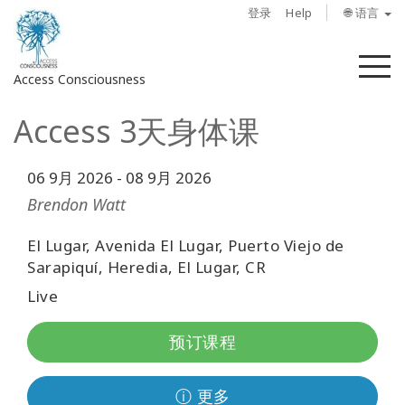
登录
Help
🌐 语言
菜
Access Consciousness
单
Access 3天身体课
登
录
您
06 9月 2026
-
08 9月 2026
的
Brendon Watt
帐
户
El Lugar, Avenida El Lugar, Puerto Viejo de
Sarapiquí, Heredia, El Lugar, CR
关
Live
于
预订课程
Access
Bars
ⓘ 更多