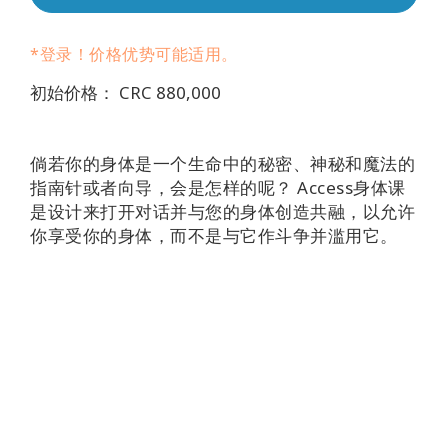
Regions
*登录！价格优势可能适用。
课
程
初始价格： CRC 880,000
查
找
倘若你的身体是一个生命中的秘密、神秘和魔法的
导
指南针或者向导，会是怎样的呢？ Access身体课
师
是设计来打开对话并与您的身体创造共融，以允许
你享受你的身体，而不是与它作斗争并滥用它。
Shop
More
联
系