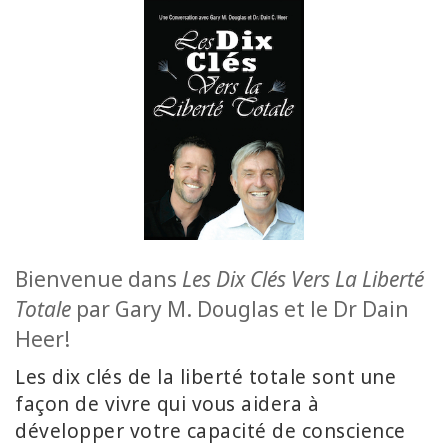
YOUR
BUSINESS
ADV
SEARCH
Témák
megtekintése
Szerzők
megtekintése
Bienvenue dans
Les Dix Clés Vers La Liberté
Totale
par Gary M. Douglas et le Dr Dain
Termékek
nyelv
Heer!
szerint
Les dix clés de la liberté totale sont une
façon de vivre qui vous aidera à
WISHLIST
développer votre capacité de conscience