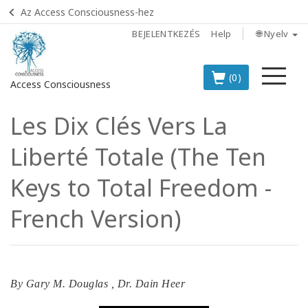
Az Access Consciousness-hez
BEJELENTKEZÉS
Help
🌐 Nyelv
Me
(0)
Access Consciousness
Les Dix Clés Vers La
Bejelentkezés
a
Liberté Totale (The Ten
fiókba
Keys to Total Freedom -
BOOKS
French Version)
CLASSES
MEMBERSHIPS
By
Gary M. Douglas
,
Dr. Dain Heer
ACCESSORIES