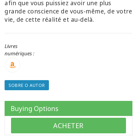
afin que vous puissiez avoir une plus
grande conscience de vous-même, de votre
Produtos
vie, de cette réalité et au-delà.
por
idioma
WISHLIST
Livres
numériques :
CONTATO
SOBRE O AUTOR
PESQUISAR
Buying Options
ACHETER