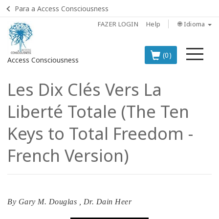
Para a Access Consciousness
FAZER LOGIN
Help
🌐 Idioma
Me
(0)
Access Consciousness
Les Dix Clés Vers La
Fazer
login
Liberté Totale (The Ten
em
sua
Keys to Total Freedom -
conta
French Version)
OS
PRINCIPAIS
PRODUTOS
EM
PORTUGUÊS
By
Gary M. Douglas
,
Dr. Dain Heer
BOOKS