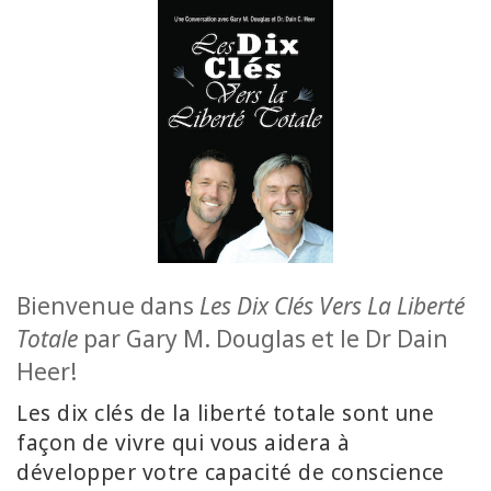
CLASSES
MEMBERSHIPS
ACCESSORIES
YOUR
BUSINESS
Bienvenue dans
Les Dix Clés Vers La Liberté
ADV
SEARCH
Totale
par Gary M. Douglas et le Dr Dain
Heer!
Exibir
tópicos
Les dix clés de la liberté totale sont une
façon de vivre qui vous aidera à
Ver
développer votre capacité de conscience
autores