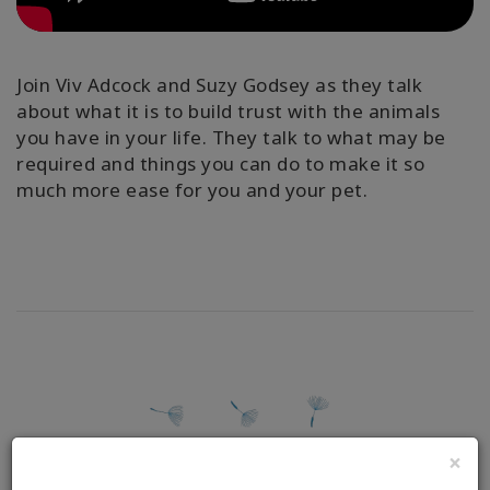
要
Access
Bars
Join Viv Adcock and Suzy Godsey as they talk
about what it is to build trust with the animals
you have in your life. They talk to what may be
地
域
required and things you can do to make it so
much more ease for you and your pet.
ク
ラ
ス
フ
ァ
シ
リ
テ
ー
タ
×
ー