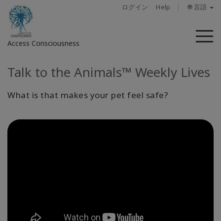
ログイン
Help
🌐 言語
メ
Access Consciousness
ニ
ュ
ー
Talk to the Animals™ Weekly Lives
ア
カ
ウ
What is that makes your pet feel safe?
ン
ト
に
サ
イ
ン
イ
ン
概