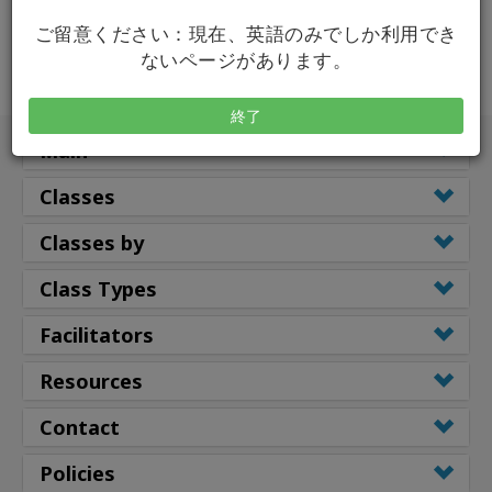
Shop
ご留意ください：現在、英語のみでしか利用でき
ないページがあります。
More
終了
Main
連
Classes
絡
先
Classes by
Class Types
検
索
Facilitators
Resources
Contact
Policies