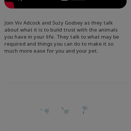
Kolaylaştırıcılar
Shop
Join Viv Adcock and Suzy Godsey as they talk
about what it is to build trust with the animals
More
you have in your life. They talk to what may be
required and things you can do to make it so
much more ease for you and your pet.
Mutluluğunuzu
Açın
İLETIŞIM
ARA