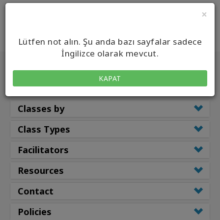
×
Lütfen not alın. Şu anda bazı sayfalar sadece
İngilizce olarak mevcut.
Main
KAPAT
Classes
Classes by
Class Types
Facilitators
Resources
Contact
Policies