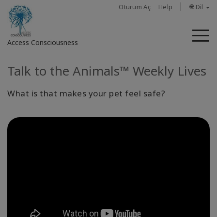
Oturum Aç
Help
🌐 Dil
M
Access Consciousness
Talk to the Animals™ Weekly Lives
Hesabınızda
oturum
açın
What is that makes your pet feel safe?
Hakkında
Access
Bars
Bölgeler
Sınıflar