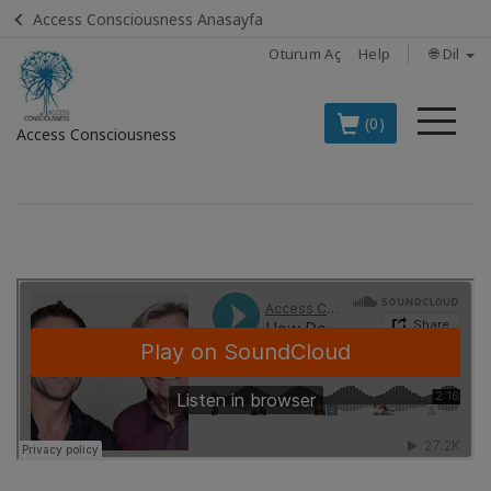
Access Consciousness Anasayfa
Oturum Aç
Help
🌐 Dil
Me
(0)
Access Consciousness
Hesabınızda
oturum
açın
TÜRKÇE
EN İYİ 8
ACCESS
ÜRÜNÜ
BOOKS
CLASSES