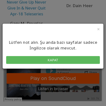
Never Give Up Never
Dr. Dain Heer
Give In & Never Quit
Apr-18 Teleseries
Gary M. Douglas
×
Lütfen not alın. Şu anda bazı sayfalar sadece
İngilizce olarak mevcut.
KAPAT