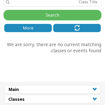
Search
More
We are sorry, there are no current matching
classes or events found.
CT
CH
Main
Classes