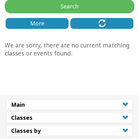
地
Search
區
More
課
程
We are sorry, there are no current matching
導
師
classes or events found.
Shop
More
Main
聯
Classes
繫
Classes by