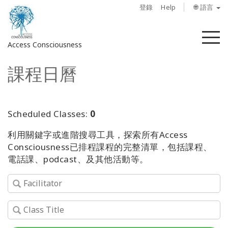
登錄
Help
🌐 語言
菜
Access Consciousness
單
課程日曆
登
錄
您
的
Scheduled Classes:
0
帳
利用關鍵字或進階搜尋工具，探索所有Access
戶
Consciousness已排程課程的完整清單，包括課程、
電話課、podcast、及其他活動等。
關
於
Access
Bars