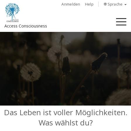
Anmelden
Help
🌐 Sprache
M
Access Consciousness
Bei
Konto
anmelden
Über
Access
Bars
Regionen
Das Leben ist voller Möglichkeiten.
Was wählst du?
Kurse