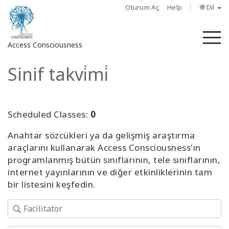
Oturum Aç
Help
🌐 Dil
M
Access Consciousness
Sinif takvi̇mi̇
Hesabınızda
oturum
açın
Scheduled Classes:
0
Hakkında
Anahtar sözcükleri ya da gelişmiş araştırma
araçlarını kullanarak Access Consciousness'ın
Access
programlanmış bütün sınıflarının, tele sınıflarının,
Bars
internet yayınlarının ve diğer etkinliklerinin tam
bir listesini keşfedin.
Bölgeler
Sınıflar