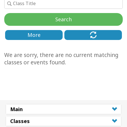
Kolaylaştırıcılar
Search
Shop
More
More
Mutluluğunuzu
We are sorry, there are no current matching
Açın
classes or events found.
İLETIŞIM
ARA
Main
Classes