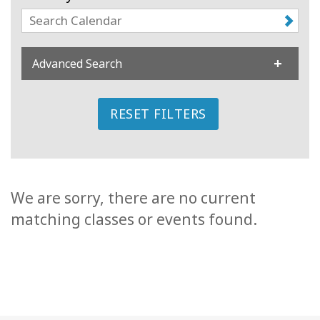
קורסים
מנחים
Advanced Search
Shop
RESET FILTERS
More
We are sorry, there are no current
CONTACT
matching classes or events found.
SEARCH