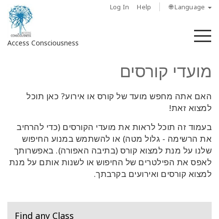
Log In
Help
🌐 Language
M
Access Consciousness
מועדי קורסים
Sign
in
to
האם אתה מחפש מועד של קורס או אירוע? כאן תוכל
Your
למצוא זאת!
Account
בעמוד זה תוכל לראות את מועדי הקורסים
(כדי להרחיב
את הרשימה - גלול מטה)
או
להשתמש
במנוע החיפוש
מי
שלנו על מנת למצוא קורס (בתיבה האפורה). באפשרותך
אנחנו
לאפס את הפילטרים של החיפוש או לשנות אותם על מנת
למצוא קורסים ואירועים בקרבתך.
Access
Bars
Regions
Find any Class