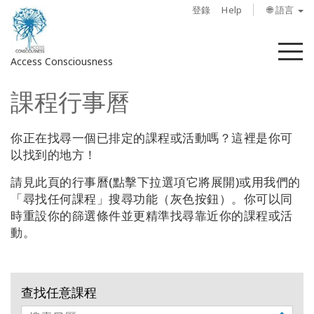
登錄
Help
🌐 語言
菜
Access Consciousness
單
課程行事曆
登
錄
您
你正在找尋一個已排定的課程或活動嗎？這裡是你可
的
以找到的地方！
帳
請見此頁的行事曆(點擊下拉選項它將展開)或用我們的
戶
「尋找任何課程」搜尋功能（灰色按鈕）。你可以同
時重設你的篩選條件並更精準找尋靠近你的課程或活
關
動。
於
Access
Bars
查找任意課程