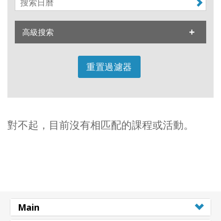
地
區
高級搜索
課
程
重置過濾器
導
師
Shop
對不起，目前沒有相匹配的課程或活動。
More
聯
繫
Main