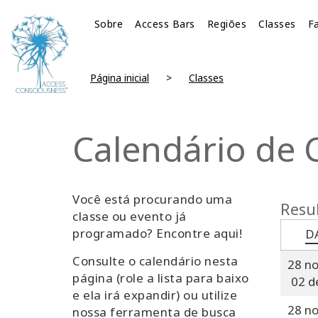
Sobre
Access Bars
Regiões
Classes
Fa
Página inicial
Classes
Calendário de 
Você está procurando uma
Resul
classe ou evento já
programado? Encontre aqui!
D
Consulte o calendário nesta
28 n
página (role a lista para baixo
02 d
e ela irá expandir) ou utilize
28 n
nossa ferramenta de busca