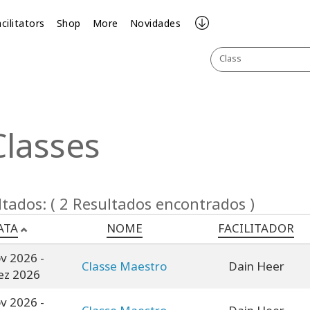
cilitators
Shop
More
Novidades
Class
Classes
tados: ( 2 Resultados encontrados )
ATA
NOME
FACILITADOR
ov 2026
-
Classe Maestro
Dain Heer
ez 2026
ov 2026
-