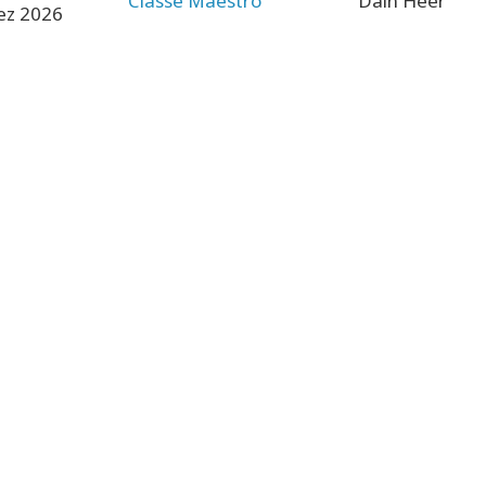
Classe Maestro
Dain Heer
ez 2026