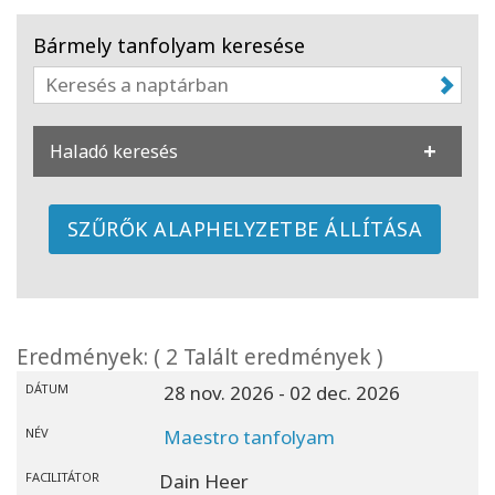
Facilitators
Bármely tanfolyam keresése
Shop
More
Haladó keresés
Hírek
SZŰRŐK ALAPHELYZETBE ÁLLÍTÁSA
KAPCSOLAT
Eredmények: ( 2 Talált eredmények )
KERESÉS
DÁTUM
28 nov. 2026
- 02 dec. 2026
NÉV
Maestro tanfolyam
FACILITÁTOR
Dain Heer