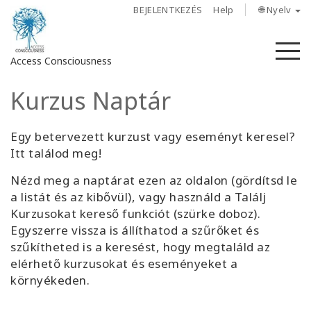
BEJELENTKEZÉS
Help
🌐 Nyelv
M
Access Consciousness
Kurzus Naptár
Bejelentkezés
a
fiókba
Egy betervezett kurzust vagy eseményt keresel?
Itt találod meg!
Rólunk
Nézd meg a naptárat ezen az oldalon
(gördítsd le
a listát és az kibővül)
, vagy használd a Találj
Access
Kurzusokat kereső funkciót (szürke doboz).
Bars
Egyszerre vissza is állíthatod a szűrőket és
szűkítheted is a keresést, hogy megtaláld az
Régiók
elérhető kurzusokat és eseményeket a
környékeden.
Tanfolyamok