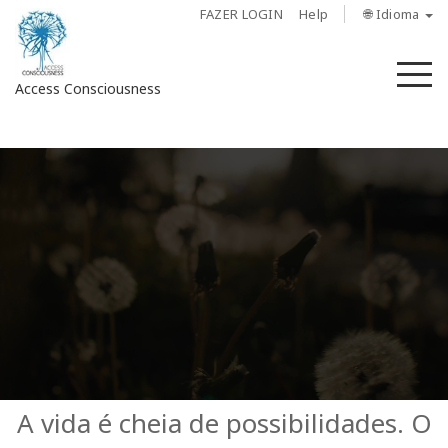
FAZER LOGIN
Help
🌐 Idioma
M
Access Consciousness
Fazer
login
em
sua
conta
Sobre
Access
Bars
Regiões
A vida é cheia de possibilidades. O