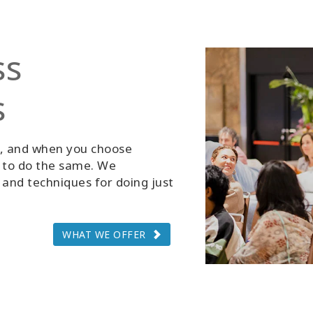
ss
s
g, and when you choose
d to do the same. We
and techniques for doing just
WHAT WE OFFER