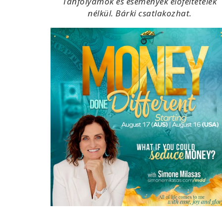
Tanfolyamok és események előfeltételek
nélkül. Bárki csatlakozhat.