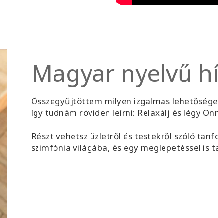
Magyar nyelvű h
Összegyűjtöttem milyen izgalmas lehetősége
így tudnám röviden leírni: Relaxálj és légy Ö
Részt vehetsz üzletről és testekről szóló tan
szimfónia világába, és egy meglepetéssel is t