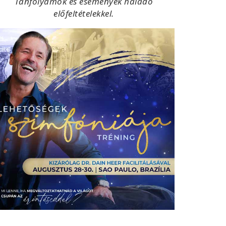
Tanfolyamok és események haladó
előfeltételekkel.