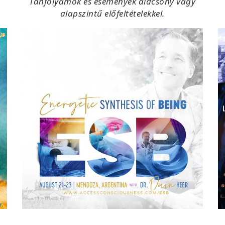
Tanfolyamok és események alacsony vagy
alapszintű előfeltételekkel.