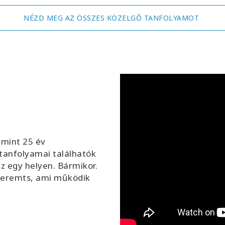
NÉZD MEG AZ ÖSSZES KÖZELGŐ TANFOLYAMOT
 mint 25 év
 tanfolyamai találhatók
z egy helyen. Bármikor.
 teremts, ami működik