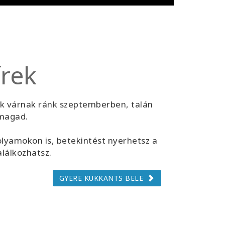
írek
k várnak ránk szeptemberben, talán
nmagad.
folyamokon is, betekintést nyerhetsz a
alálkozhatsz.
GYERE KUKKANTS BELE