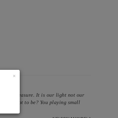
×
eyond measure. It is our light not our
are you not to be? You playing small