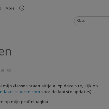
p
More
Class
en
ook
YouTube
Email
al mijn classes staan altijd al op deze site, kijk op
indaverschuren.com
voor de laatste updates)
 op mijn profielpagina!