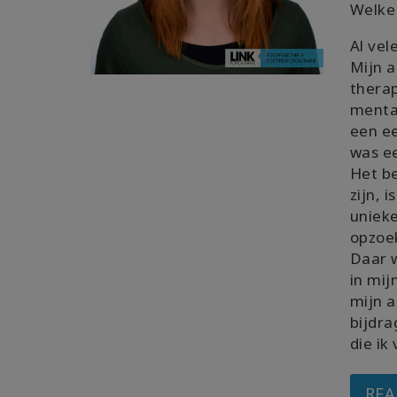
Welke 
Al vel
Mijn 
therap
mental
een ee
was e
Het be
zijn, 
unieke
opzoe
Daar 
in mij
mijn 
bijdra
die ik 
REA