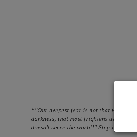
“"Our deepest fear is not that we are in
darkness, that most frightens us. We ask
doesn't serve the world!" Step into you