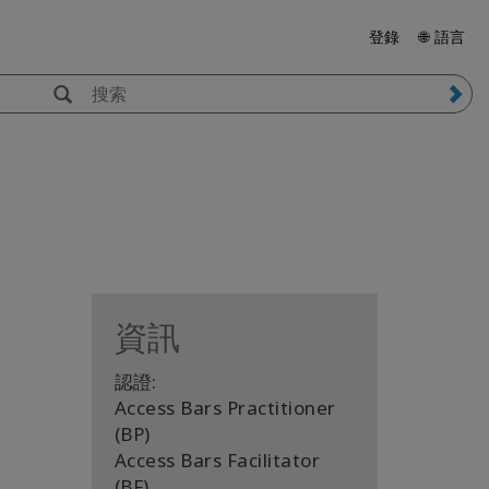
登錄
🌐 語言
資訊
認證:
Access Bars Practitioner
(BP)
Access Bars Facilitator
(BF)