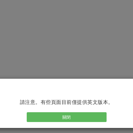
請注意。有些頁面目前僅提供英文版本。
adequate. Our deepest fear is that we are powerful b
 ourselves; who am i to be brilliant? Actually, who 
關閉
r power!”