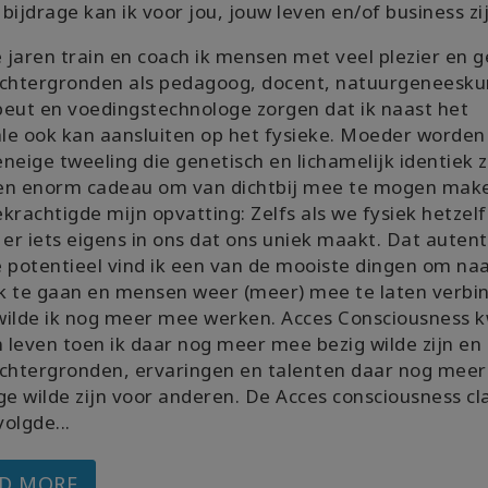
bijdrage kan ik voor jou, jouw leven en/of business zi
e jaren train en coach ik mensen met veel plezier en 
achtergronden als pedagoog, docent, natuurgeneesku
eut en voedingstechnologe zorgen dat ik naast het
e ook kan aansluiten op het fysieke. Moeder worden
neige tweeling die genetisch en lichamelijk identiek z
en enorm cadeau om van dichtbij mee te mogen mak
krachtigde mijn opvatting: Zelfs als we fysiek hetzel
is er iets eigens in ons dat ons uniek maakt. Dat auten
 potentieel vind ik een van de mooiste dingen om na
k te gaan en mensen weer (meer) mee te laten verbi
wilde ik nog meer mee werken. Acces Consciousness
n leven toen ik daar nog meer mee bezig wilde zijn en
achtergronden, ervaringen en talenten daar nog meer
ge wilde zijn voor anderen. De Acces consciousness cl
volgde...
D MORE