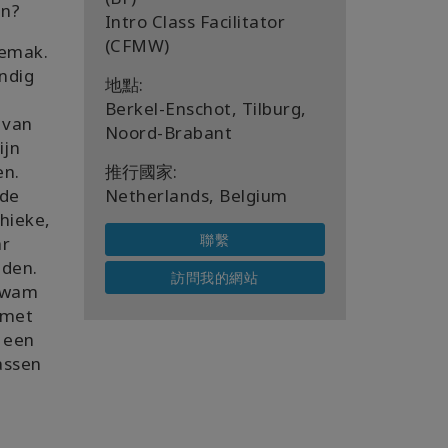
jn?
Intro Class Facilitator
(CFMW)
gemak.
ndig
地點:
Berkel-Enschot, Tilburg,
 van
Noord-Brabant
ijn
en.
推行國家:
fde
Netherlands, Belgium
thieke,
聯繫
ar
nden.
訪問我的網站
 kwam
 met
 een
assen