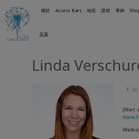
關於
Access Bars
地區
課程
導師
Sho
主頁
Linda Verschur
Faceb
(Niet 
www.l
Welkom