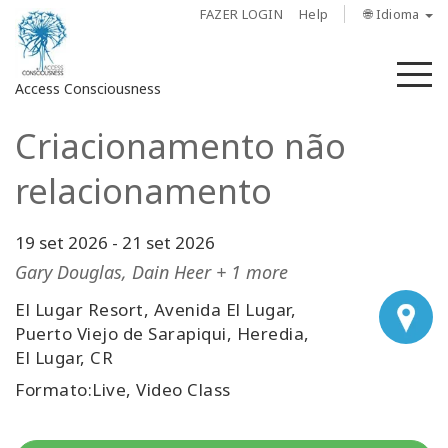
FAZER LOGIN
Help
🌐 Idioma
M
Access Consciousness
Criacionamento não
Fazer
login
relacionamento
em
sua
conta
19 set 2026
-
21 set 2026
Gary Douglas, Dain Heer + 1 more
Sobre
El Lugar Resort, Avenida El Lugar,
Puerto Viejo de Sarapiqui, Heredia,
Access
El Lugar, CR
Bars
Formato:Live, Video Class
Regiões