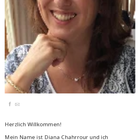
Classes
Facilitators
Shop
More
CONTACT
SEARCH
Facebook
Email
Herzlich Willkommen!
Mein Name ist Diana Chahrrour und ich