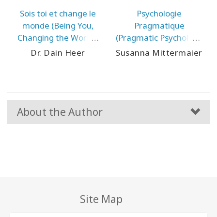
Sois toi et change le
Psychologie
monde (Being You,
Pragmatique
Changing the World -
(Pragmatic Psychology
French Version)
- French Version)
Dr. Dain Heer
Susanna Mittermaier
About the Author
Site Map