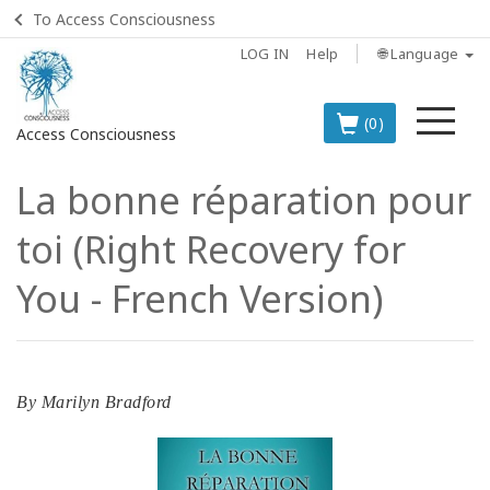
To Access Consciousness
LOG IN
Help
🌐 Language
Me
(0)
Access Consciousness
La bonne réparation pour
Sign
in
toi (Right Recovery for
to
Your
You - French Version)
Account
BOOKS
By
Marilyn Bradford
CLASSES
MEMBERSHIPS