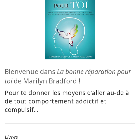
ACCESSORIES
YOUR
BUSINESS
ADV
SEARCH
SHOP
Bienvenue dans
La bonne réparation pour
SELECTIONS
toi
de Marilyn Bradford !
SHOP
Pour te donner les moyens d’aller au-delà
BY
de tout comportement addictif et
TOPIC
compulsif...
TRANSLATED
WISHLIST
Livres