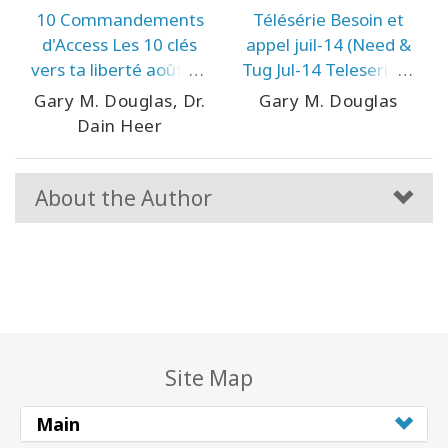
10 Commandements
Télésérie Besoin et
d'Access Les 10 clés
appel juil-14 (Need &
vers ta liberté août-11
Tug Jul-14 Teleseries -
Télésérie (Access 10
French)
Gary M. Douglas, Dr.
Gary M. Douglas
Commandments -
Dain Heer
French)
About the Author
Site Map
Main