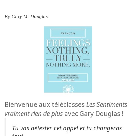
ACCESSORIES
By
Gary M. Douglas
YOUR
BUSINESS
ADV
SEARCH
SHOP
SELECTIONS
SHOP
BY
TOPIC
Bienvenue aux téléclasses
Les Sentiments
vraiment rien de plus
avec Gary Douglas !
TRANSLATED
Tu vas détester cet appel et tu changeras
WISHLIST