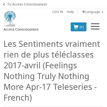
To Access Consciousness
LOG IN
Help
🌐 Language
Me
(0)
Access Consciousness
Les Sentiments vraiment
Sign
in
rien de plus téléclasses
to
Your
2017-avril (Feelings
Account
Nothing Truly Nothing
BOOKS
More Apr-17 Teleseries -
CLASSES
French)
MEMBERSHIPS