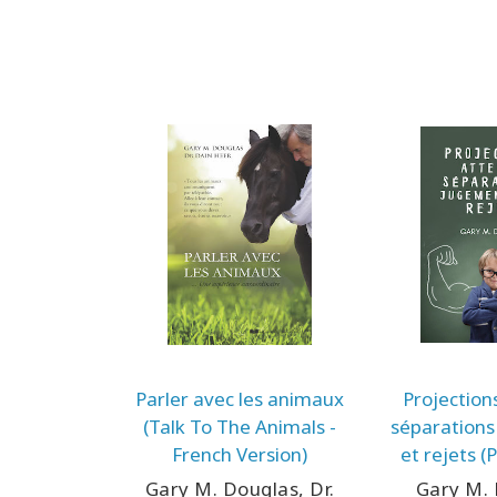
Parler avec les animaux
Projection
(Talk To The Animals -
séparation
French Version)
et rejets (
Expect
Gary M. Douglas, Dr.
Gary M.