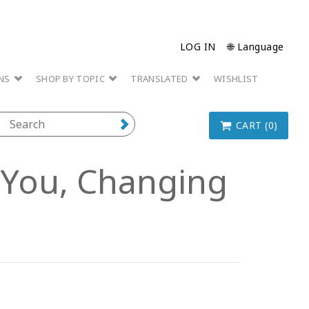
LOG IN
🌐 Language
ONS
SHOP BY TOPIC
TRANSLATED
WISHLIST
CART (0)
g You, Changing