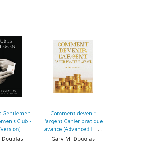
s Gentlemen
Comment devenir
men's Club -
l'argent Cahier pratique
Version)
avance (Advanced How
to Become Money
 Douglas
Gary M. Douglas