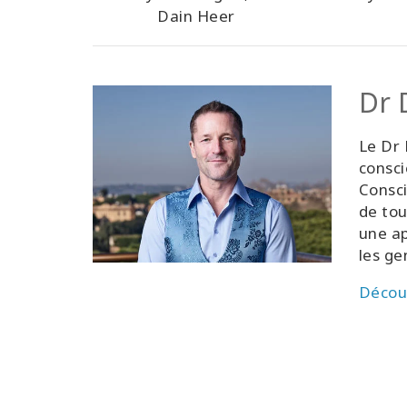
Separation
Dain Heer
& Rejection
Vers
Dr 
Le Dr 
consci
Consci
de tou
une ap
les ge
Découv