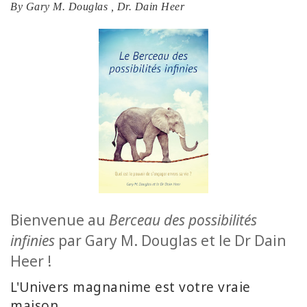
By
Gary M. Douglas
,
Dr. Dain Heer
ACCESSORIES
YOUR
BUSINESS
ADV
SEARCH
SHOP
SELECTIONS
SHOP
BY
Bienvenue au
Berceau des possibilités
TOPIC
infinies
par Gary M. Douglas et le Dr Dain
Heer !
TRANSLATED
L'Univers magnanime est votre vraie
WISHLIST
maison.