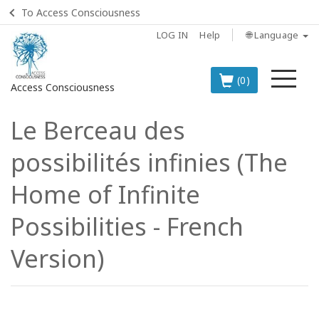
To Access Consciousness
LOG IN
Help
🌐 Language
Me
(0)
Access Consciousness
Le Berceau des
Sign
in
possibilités infinies (The
to
Your
Home of Infinite
Account
Possibilities - French
BOOKS
Version)
CLASSES
MEMBERSHIPS