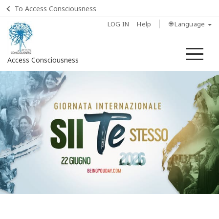
To Access Consciousness
LOG IN
Help
🌐 Language
Me
Access Consciousness
Sign
in
to
Your
Account
HOME
DISCOVER
BEING
YOU