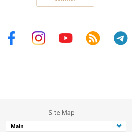
Site Map
Main