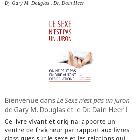
By
Gary M. Douglas
,
Dr. Dain Heer
ACCESSORIES
YOUR
BUSINESS
ADV
SEARCH
SHOP
SELECTIONS
SHOP
BY
Bienvenue dans
Le Sexe n’est pas un juron
TOPIC
de Gary M. Douglas et le Dr. Dain Heer !
TRANSLATED
Ce livre vivant et original apporte un
ventre de fraîcheur par rapport aux livres
WISHLIST
classiques sur le sexe et les relations qui