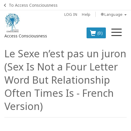
To Access Consciousness
LOG IN
Help
🌐 Language
Me
(0)
Access Consciousness
Le Sexe n’est pas un juron
Sign
in
(Sex Is Not a Four Letter
to
Your
Word But Relationship
Account
Often Times Is - French
BOOKS
Version)
CLASSES
MEMBERSHIPS