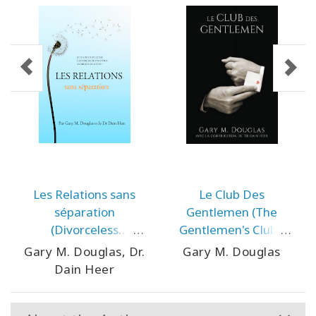
Les Relations sans
Le Club Des
séparation
Gentlemen (The
(Divorceless
Gentlemen's Club -
Relationships - French
French Version)
Gary M. Douglas, Dr.
Gary M. Douglas
Version)
Dain Heer