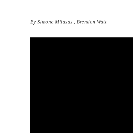
By
Simone Milasas
,
Brendon Watt