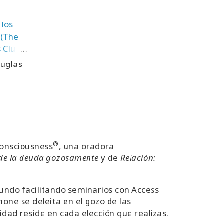
 los
 (The
 Club -
rsion)
uglas
®
Consciousness
, una oradora
 de la deuda gozosamente
y de
Relación:
undo facilitando seminarios con Access
ne se deleita en el gozo de las
idad reside en cada elección que realizas.