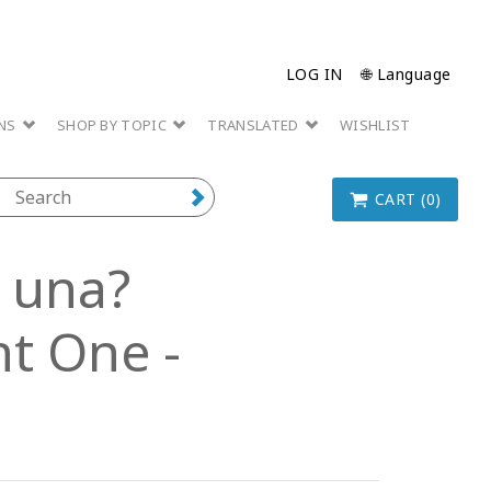
LOG IN
🌐 Language
ONS
SHOP BY TOPIC
TRANSLATED
WISHLIST
CART (0)
s una?
nt One -