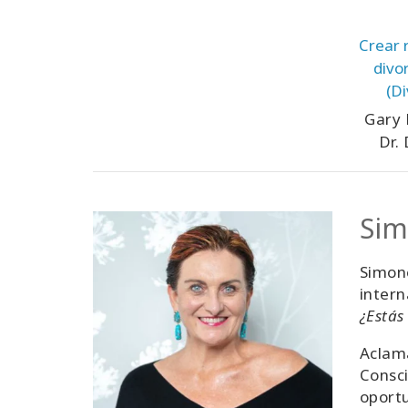
Crear 
divor
(Di
Rela
Gary 
Spani
Dr.
Sim
Simone
intern
¿Estás
Aclama
Consci
oportu