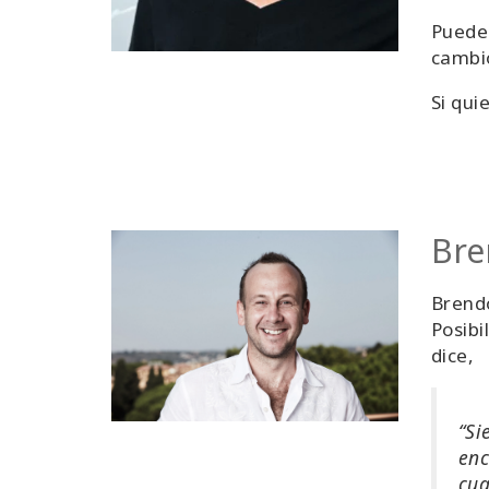
Puede
cambio
Si qui
Bre
Brendo
Posibi
dice,
“Si
enc
cua