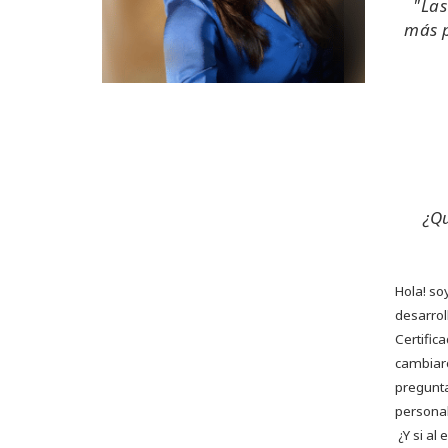
"Las
más p
¿Qu
Hola! so
desarrol
Certific
cambiar
pregunta
personal
¿Y si al 