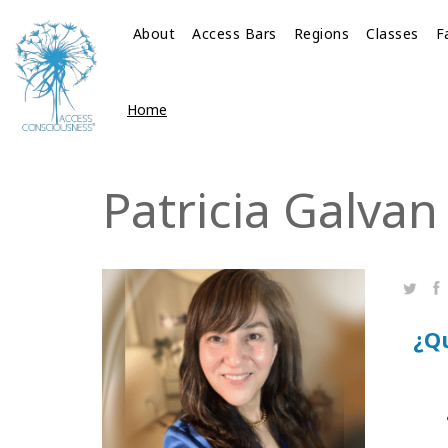
About
Access Bars
Regions
Classes
F
Home
Patricia Galvan
Twitte
Fa
¿Qu