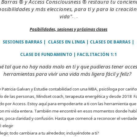
 Barras ® y Access Consciousness ® restaura tu concien
osibilidades y más elecciones, para ti y para la creación
vida"
- . -
Posibilidades, sesiones y próximas clases
SESIONES BARRAS
|
CLASES EN LINEA
|
CLASES DE BARRAS
|
CLASE DE FUNDAMENTO
|
FACILITACIÓN 1:1
é tal que no hay nada malo en ti y que pudieras tener acce
herramientas para vivir una vida más ligera fácil y feliz?
y Patricia Galvan y Estudie contabilidad con una MBA, psicóloga por cariño
lo de las personas, Mindset coach, terapeuta energética y desde 2018 Fa
ado por Access. Estoy aquí para empoderarte a ti con las herramienta que
on mi vida entera. También me encontré en esos momentos donde hab
s, poca claridad y confusión. Hasta que comencé a reconocer el verdad
: elegir
elegir, todo cambiara a tu alrededor, incluyéndote a ti?