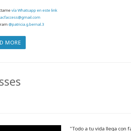
áctame
vía Whatsapp en este link
ciacfaccess@gmail.com
gram
@patricia.g.bernal.3
D MORE
sses
"Todo a tu vida llega con f