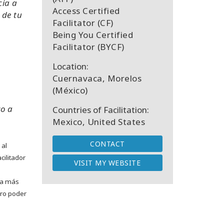
cia a
Access Certified
 de tu
Facilitator (CF)
Being You Certified
Facilitator (BYCF)
Location:
Cuernavaca, Morelos
(México)
so a
Countries of Facilitation:
Mexico, United States
CONTACT
 al
cilitador
VISIT MY WEBSITE
ía más
ero poder