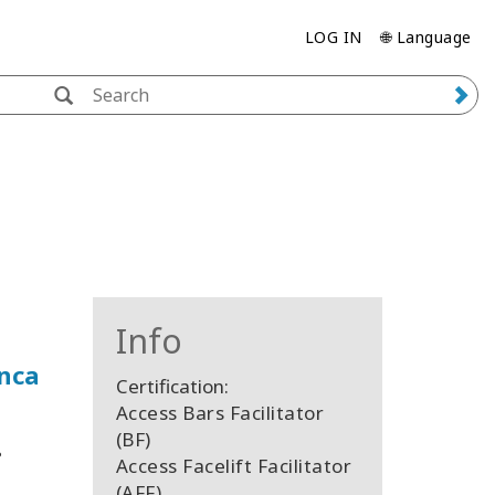
LOG IN
🌐 Language
Info
unca
Certification:
Access Bars Facilitator
(BF)
?
Access Facelift Facilitator
(AFF)