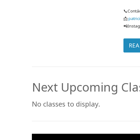
📞Cont
📩
patri
📲Insta
REA
Next Upcoming Cla
No classes to display.