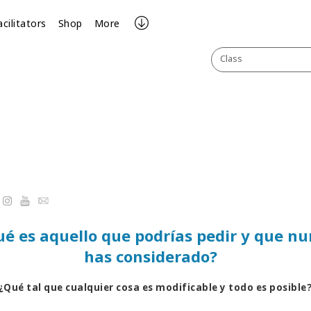
acilitators
Shop
More
Class
r
cebook
YouTube
Email
é es aquello que podrías pedir y que n
has considerado?
¿Qué tal que cualquier cosa es modificable y todo es posible