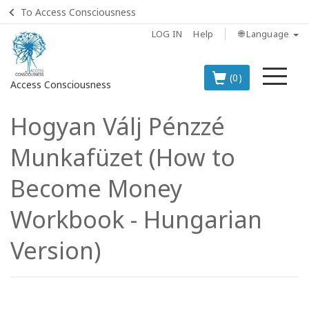
To Access Consciousness
LOG IN
Help
🌐 Language
Me
(0)
Access Consciousness
Hogyan Válj Pénzzé
Sign
in
Munkafüzet (How to
to
Your
Become Money
Account
Workbook - Hungarian
BOOKS
Version)
CLASSES
MEMBERSHIPS