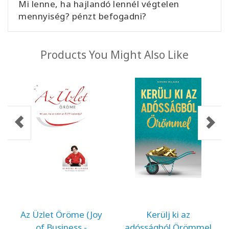
Mi lenne, ha hajlandó lennél végtelen
mennyiség? pénzt befogadni?
Products You Might Also Like
Az Üzlet Öröme (Joy
Kerülj ki az
of Business -
adósságból Örömmel