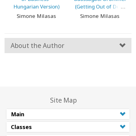
Hungarian Version)
(Getting Out of Debt
Joyfully - Hungarian
Simone Milasas
Simone Milasas
Version)
About the Author
Site Map
Main
Classes