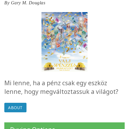
By
Gary M. Douglas
ACCESSORIES
YOUR
BUSINESS
ADV
SEARCH
SHOP
SELECTIONS
Mi lenne, ha a pénz csak egy eszköz
SHOP
BY
lenne, hogy megváltoztassuk a világot?
TOPIC
ABOUT
TRANSLATED
WISHLIST